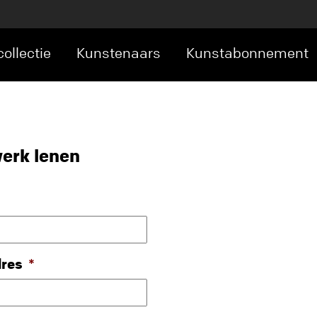
ollectie
Kunstenaars
Kunstabonnement
erk lenen
dres
*