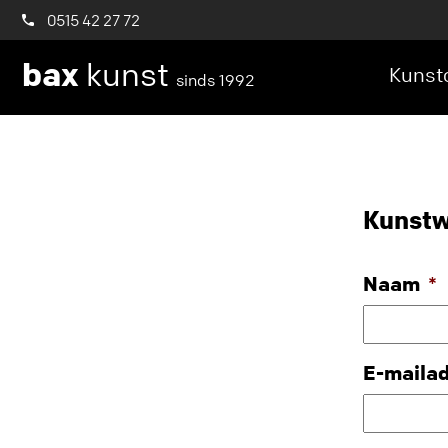
0515 42 27 72
bax
kunst
Kunstc
sinds 1992
Kunstw
Naam
*
E-maila