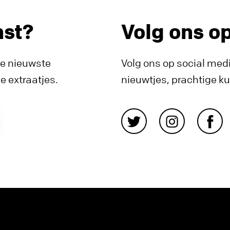
nst?
Volg ons o
de nieuwste
Volg ons op social medi
 extraatjes.
nieuwtjes, prachtige k