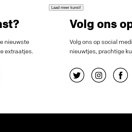
Laad meer kunst!
nst?
Volg ons o
de nieuwste
Volg ons op social medi
 extraatjes.
nieuwtjes, prachtige k