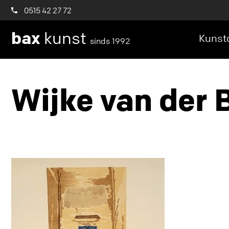
0515 42 27 72
bax
kunst
Kunstc
sinds 1992
Wijke van der B