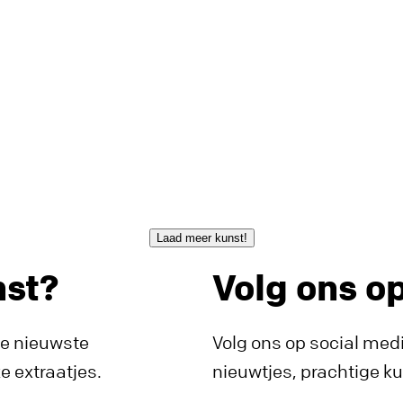
Laad meer kunst!
nst?
Volg ons o
de nieuwste
Volg ons op social medi
 extraatjes.
nieuwtjes, prachtige k