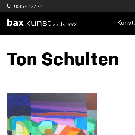
0515 42 27 72
bax
kunst
Kunstc
sinds 1992
Ton Schulten