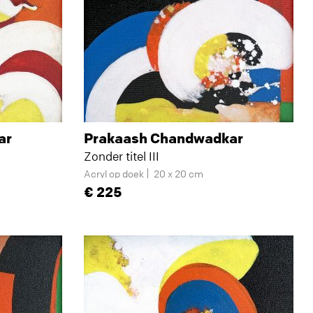
ar
Prakaash Chandwadkar
Zonder titel III
Acryl op doek
20 x 20 cm
225