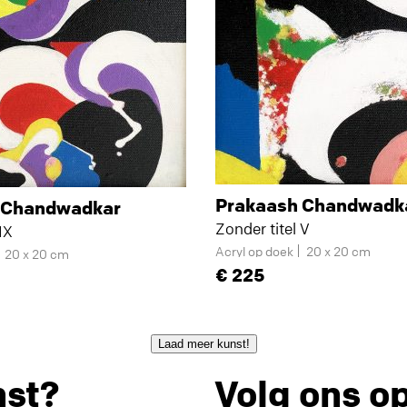
Prakaash Chandwadk
 Chandwadkar
Zonder titel V
IX
Acryl op doek
20 x 20 cm
20 x 20 cm
225
Laad meer kunst!
nst?
Volg ons o