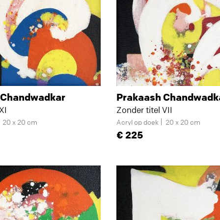
 Chandwadkar
Prakaash Chandwadk
XI
Zonder titel VII
20 x 20 cm
Acryl op doek
20 x 20 cm
225