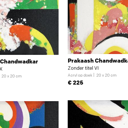
Prakaash Chandwadk
 Chandwadkar
Zonder titel VI
 X
Acryl op doek
20 x 20 cm
20 x 20 cm
225