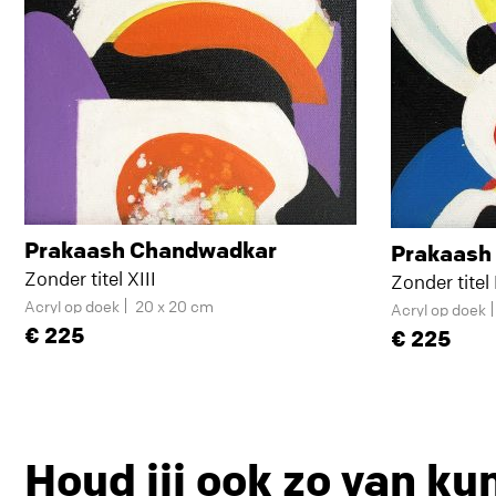
Prakaash Chandwadkar
Prakaash
Zonder titel XIII
Zonder titel 
Acryl op doek
20 x 20 cm
Acryl op doek
225
225
Houd jij ook zo van ku