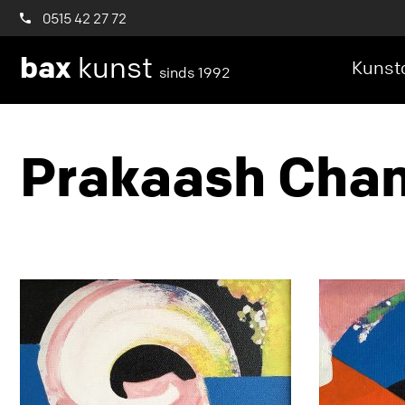
0515 42 27 72
bax
kunst
Kunstc
sinds 1992
Prakaash Cha