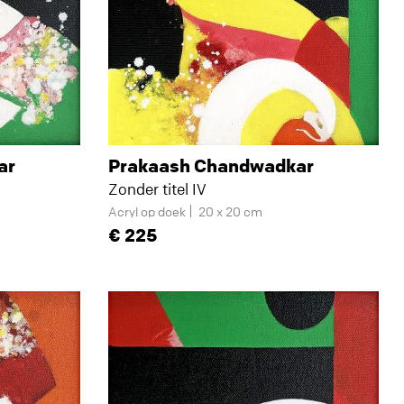
ar
Prakaash Chandwadkar
Zonder titel IV
Acryl op doek
20 x 20 cm
225