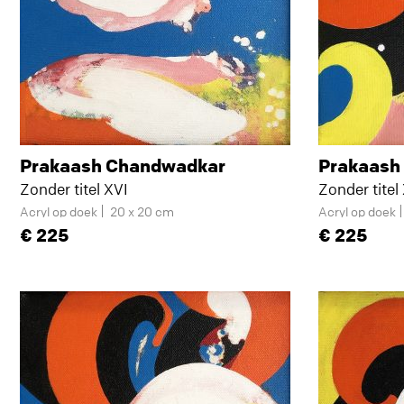
Prakaash Chandwadkar
Prakaash
Zonder titel XVI
Zonder titel 
Acryl op doek
20 x 20 cm
Acryl op doek
225
225