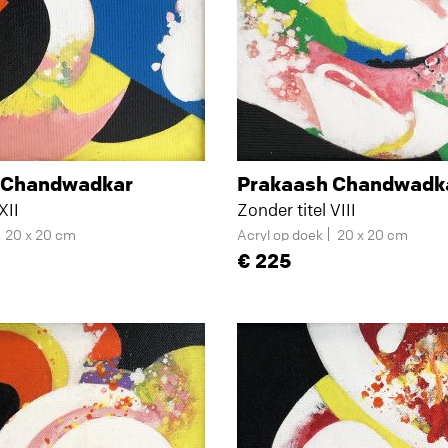
 Chandwadkar
Prakaash Chandwadk
XII
Zonder titel VIII
20 x 20 cm
Acryl op doek
20 x 20 cm
225