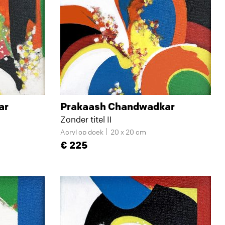
ar
Prakaash Chandwadkar
Zonder titel II
Acryl op doek
20 x 20 cm
225