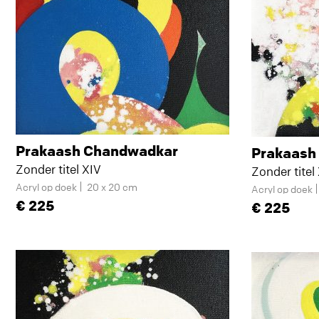
Prakaash Chandwadkar
Prakaash
Zonder titel XIV
Zonder titel
Acryl op doek
20 x 20 cm
Acryl op doek
225
225