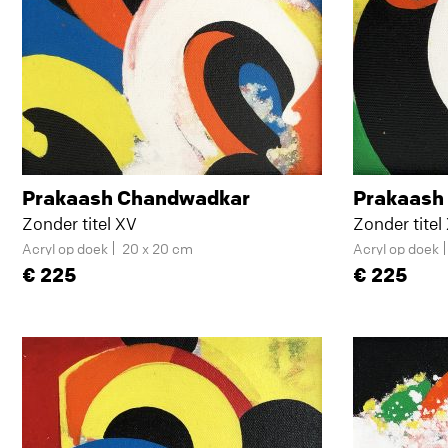
Prakaash Chandwadkar
Prakaash
Zonder titel XV
Zonder titel 
Acryl op doek
20 x 20 cm
Acryl op doek
225
225