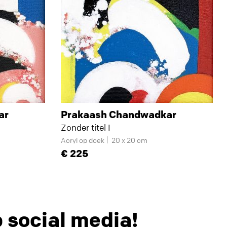
ar
Prakaash Chandwadkar
Zonder titel I
Acryl op doek
20 x 20 cm
225
p social media!