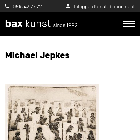
0515 42 27 72
Inloggen Kunstabonnement
bax
kunst
sinds 1992
Ik wil een proefplaatsing aanvragen
Michael Jepkes