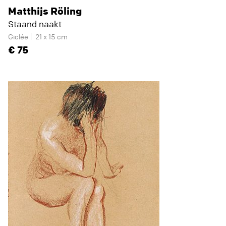
Matthijs Röling
Staand naakt
Giclée
21 x 15 cm
75