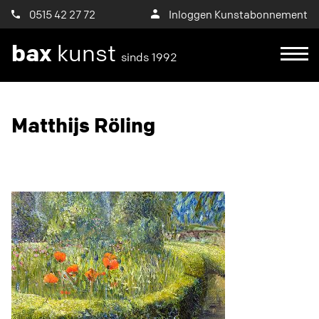
0515 42 27 72
Inloggen Kunstabonnement
bax
kunst
sinds 1992
Ik wil een proefplaatsing aanvragen
Matthijs Röling