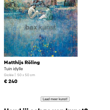
Matthijs Röling
Tuin idylle
Giclée
50 x 50 cm
240
Laad meer kunst!