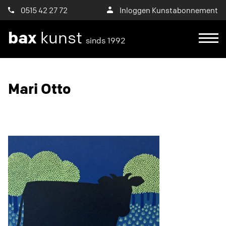
0515 42 27 72
Inloggen Kunstabonnement
bax
kunst
sinds 1992
Ik wil een proefplaatsing aanvragen
Mari Otto