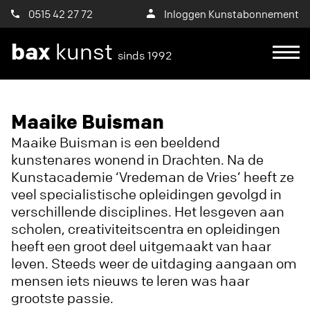
0515 42 27 72
Inloggen Kunstabonnement
bax
kunst
sinds 1992
Ik wil een proefplaatsing aanvragen
Maaike Buisman
Maaike Buisman is een beeldend
kunstenares wonend in Drachten. Na de
Kunstacademie ‘Vredeman de Vries’ heeft ze
veel specialistische opleidingen gevolgd in
verschillende disciplines. Het lesgeven aan
scholen, creativiteitscentra en opleidingen
heeft een groot deel uitgemaakt van haar
leven. Steeds weer de uitdaging aangaan om
mensen iets nieuws te leren was haar
grootste passie.