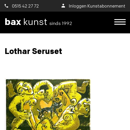
0515 42 27 72
Inloggen Kunstabonnement
bax
kunst
sinds 1992
Ik wil een proefplaatsing aanvragen
Lothar Seruset