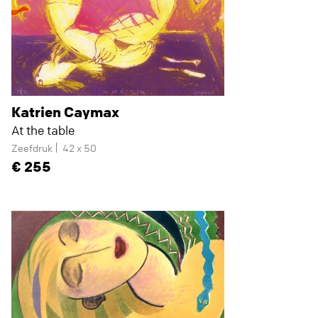
Katrien Caymax
At the table
Zeefdruk
42 x 50
255