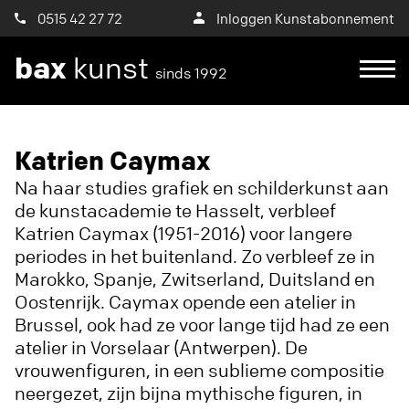
0515 42 27 72
Inloggen Kunstabonnement
bax
kunst
sinds 1992
Ik wil een proefplaatsing aanvragen
Katrien Caymax
Na haar studies grafiek en schilderkunst aan
de kunstacademie te Hasselt, verbleef
Katrien Caymax (1951-2016) voor langere
periodes in het buitenland. Zo verbleef ze in
Marokko, Spanje, Zwitserland, Duitsland en
Oostenrijk. Caymax opende een atelier in
Brussel, ook had ze voor lange tijd had ze een
atelier in Vorselaar (Antwerpen). De
vrouwenfiguren, in een sublieme compositie
neergezet, zijn bijna mythische figuren, in