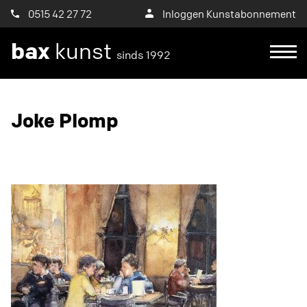
0515 42 27 72
Inloggen Kunstabonnement
bax
kunst
sinds 1992
Ik wil een proefplaatsing aanvragen
Joke Plomp