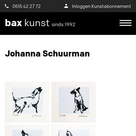
0515 42 27 72
Inloggen Kunstabonnement
bax
kunst
sinds 1992
Ik wil een proefplaatsing aanvragen
Johanna Schuurman