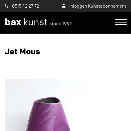
0515 42 27 72
Inloggen Kunstabonnement
bax
kunst
sinds 1992
Ik wil een proefplaatsing aanvragen
Jet Mous