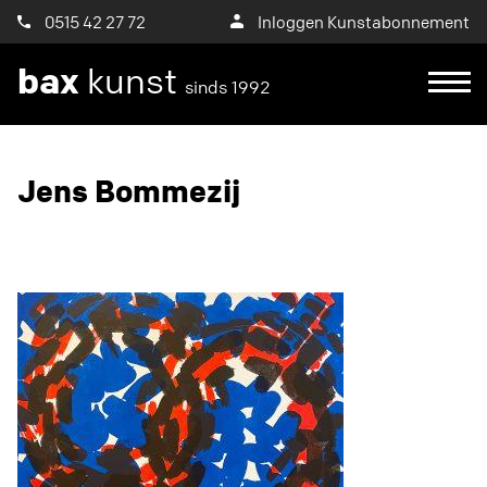
0515 42 27 72
Inloggen Kunstabonnement
bax
kunst
sinds 1992
Ik wil een proefplaatsing aanvragen
Jens Bommezij