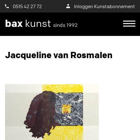
0515 42 27 72
Inloggen Kunstabonnement
bax
kunst
sinds 1992
Ik wil een proefplaatsing aanvragen
Jacqueline van Rosmalen