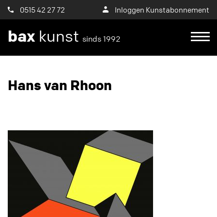
0515 42 27 72
Inloggen Kunstabonnement
bax
kunst
sinds 1992
Ik wil een proefplaatsing aanvragen
Hans van Rhoon