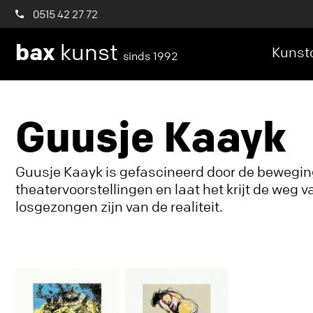
0515 42 27 72
bax
kunst
Kunstc
sinds 1992
Guusje Kaayk
Guusje Kaayk is gefascineerd door de beweging
theatervoorstellingen en laat het krijt de weg 
losgezongen zijn van de realiteit.