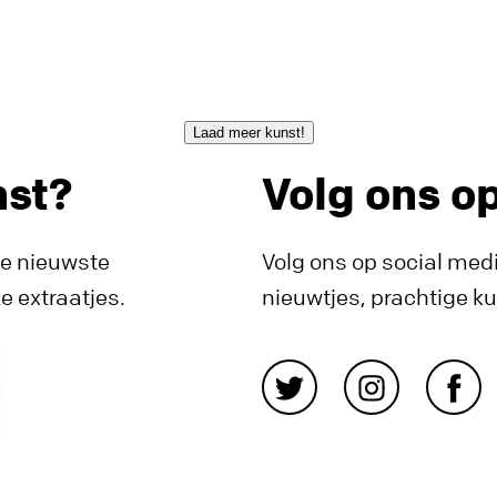
Laad meer kunst!
nst?
Volg ons o
de nieuwste
Volg ons op social medi
 extraatjes.
nieuwtjes, prachtige k