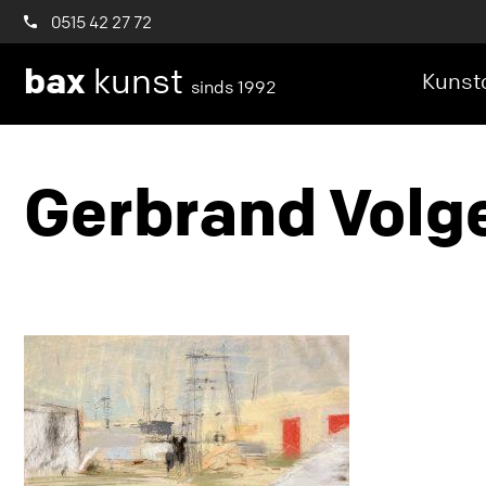
0515 42 27 72
bax
kunst
Kunstc
sinds 1992
Gerbrand Volg