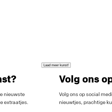
Laad meer kunst!
nst?
Volg ons o
de nieuwste
Volg ons op social medi
 extraatjes.
nieuwtjes, prachtige k