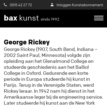
0515 42 27 72
Inloggen Kunstabonnement
bax
kunst
sinds 1992
Ik wil een proefplaatsing aanvragen
George Rickey
George Rickey (1907, South Bend, Indiana –
2002 Saint Paul, Minnesota) volgde zijn
opleiding aan het Glenalmond College en
studeerde geschiedenis aan het Balliol
College in Oxford. Gedurende een korte
periode in Europa studeerde hij kunst in
Parijs. Terug in de Verenigde Staten, werd
Rickey leraar. In 1942 nam hij dienst in het
Amerikaanse leger bij de engineering service.
Later studeerde hij kunst aan de New York