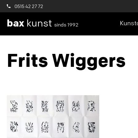
0515 42 27 72
bax
kunst
Kunstc
sinds 1992
Frits Wiggers