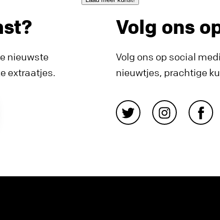
nst?
Volg ons o
de nieuwste
Volg ons op social medi
 extraatjes.
nieuwtjes, prachtige k