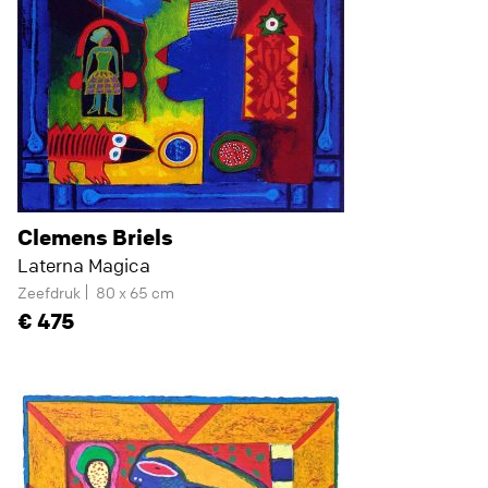
Clemens Briels
Laterna Magica
Zeefdruk
80 x 65 cm
475