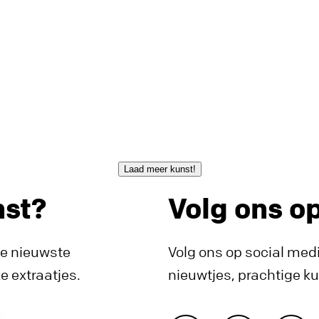
Laad meer kunst!
nst?
Volg ons o
de nieuwste
Volg ons op social medi
 extraatjes.
nieuwtjes, prachtige k