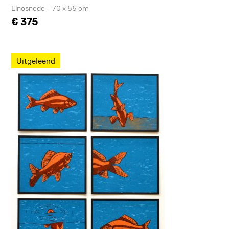
Linosnede
70 x 55 cm
375
Uitgeleend