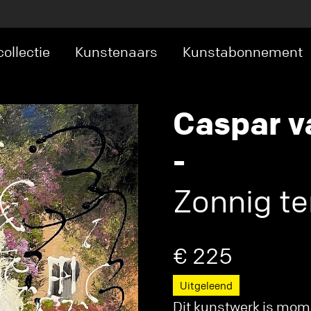
ollectie
Kunstenaars
Kunstabonnement
Caspar v
-
Zonnig ter
€ 225
Uitgeleend
Dit kunstwerk is mome