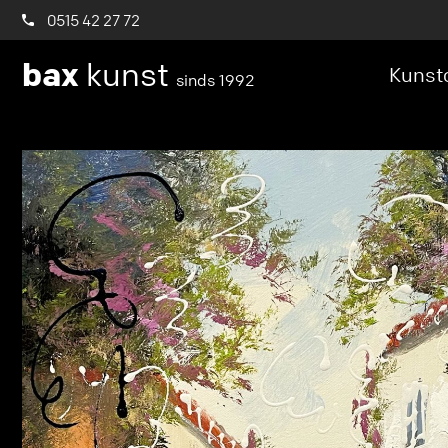
0515 42 27 72
bax
kunst
Kunstc
sinds 1992