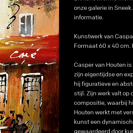
onze galerie in Snee
informatie.
Kunstwerk van Caspar v
Formaat 60 x 40 cm. P
Casper van Houten is
zijn eigentijdse en ex
hij figuratieve en abs
stijl. Zijn werk valt o
compositie, waarbij h
Houten werkt met vers
kunst een dynamisch e
gewaardeerd door kuns