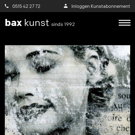
0515 42 27 72
Inloggen Kunstabonnement
bax
kunst
sinds 1992