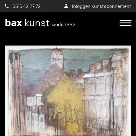
0515 42 27 72
Inloggen Kunstabonnement
bax
kunst
sinds 1992