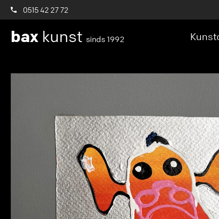
0515 42 27 72
bax
kunst
Kunstc
sinds 1992