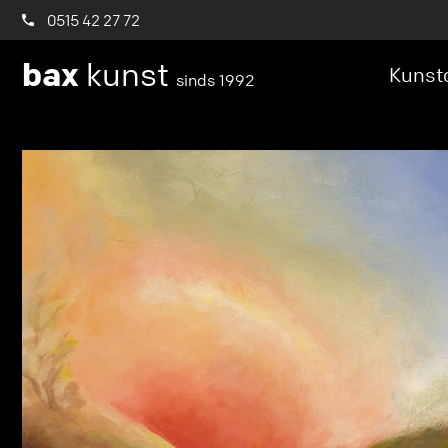
0515 42 27 72
bax
kunst
Kunstc
sinds 1992