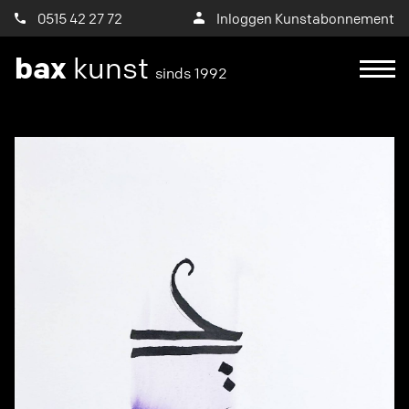
0515 42 27 72
Inloggen Kunstabonnement
bax
kunst
sinds 1992