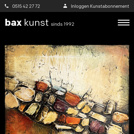
0515 42 27 72
Inloggen Kunstabonnement
bax
kunst
sinds 1992