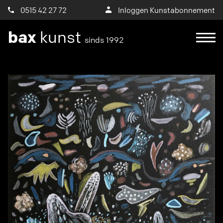
0515 42 27 72
Inloggen Kunstabonnement
bax
kunst
sinds 1992