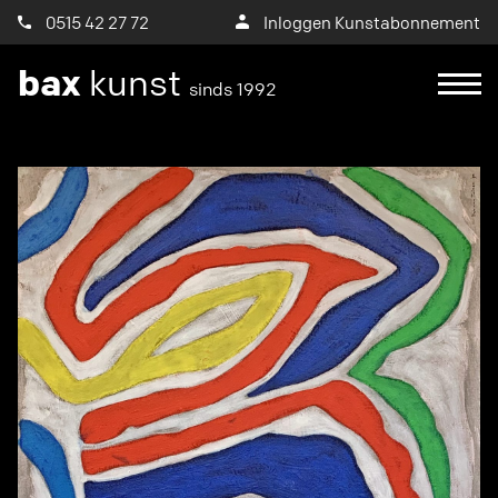
0515 42 27 72
Inloggen Kunstabonnement
bax
kunst
sinds 1992