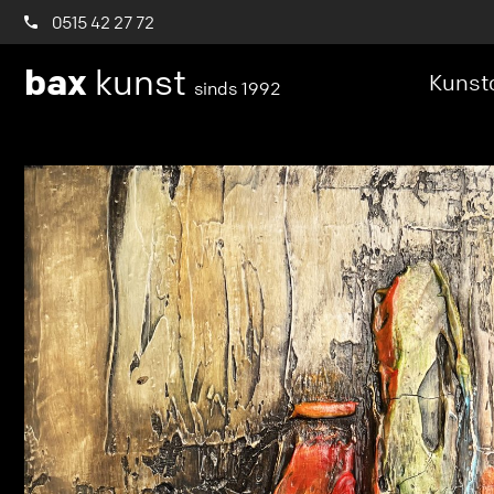
0515 42 27 72
bax
kunst
Kunstc
sinds 1992