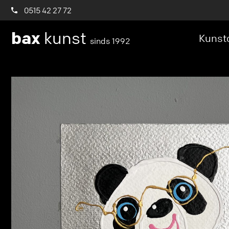
0515 42 27 72
bax
kunst
Kunstc
sinds 1992