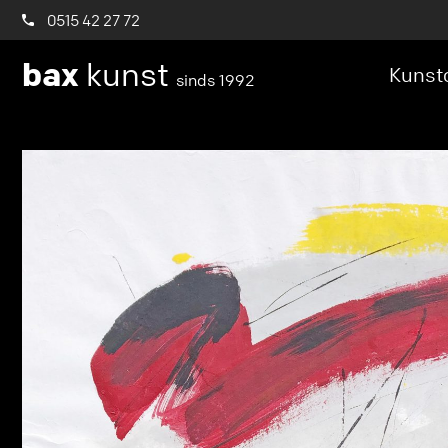
0515 42 27 72
bax
kunst
Kunstc
sinds 1992