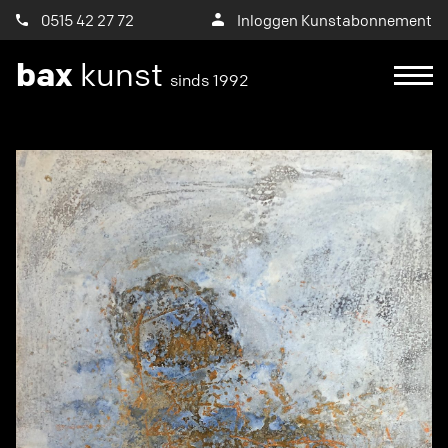
0515 42 27 72
Inloggen Kunstabonnement
bax
kunst
sinds 1992