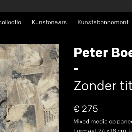
ollectie
Kunstenaars
Kunstabonnement
Peter Bo
-
Zonder tit
€ 275
Mixed media op panee
Formaat 24 x 18 cm. Pr