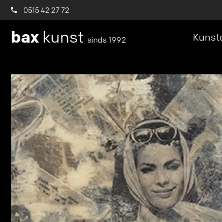
0515 42 27 72
bax
kunst
Kunstc
sinds 1992