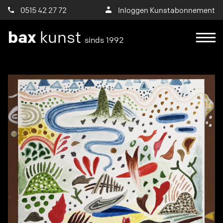
0515 42 27 72
Inloggen Kunstabonnement
bax
kunst
sinds 1992