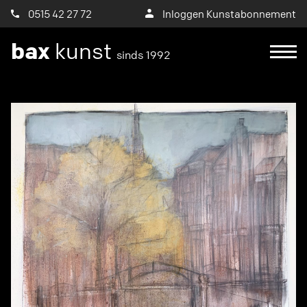
0515 42 27 72
Inloggen Kunstabonnement
bax
kunst
sinds 1992