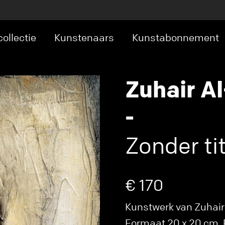
ollectie
Kunstenaars
Kunstabonnement
Zuhair Al
-
Zonder tite
€ 170
Kunstwerk van Zuhair A
Formaat 20 x 20 cm. P