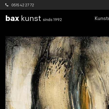
0515 42 27 72
bax
kunst
Kunstc
sinds 1992