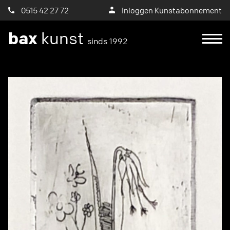
0515 42 27 72
Inloggen Kunstabonnement
bax
kunst
sinds 1992