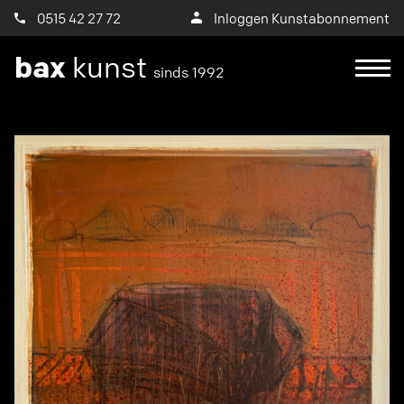
0515 42 27 72
Inloggen Kunstabonnement
bax
kunst
sinds 1992