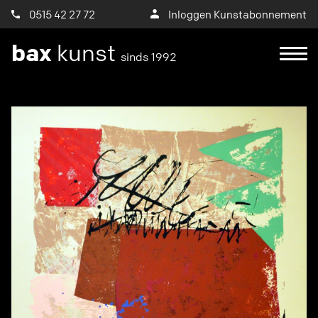
0515 42 27 72
Inloggen Kunstabonnement
bax
kunst
sinds 1992