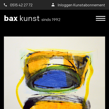
0515 42 27 72
Inloggen Kunstabonnement
bax
kunst
sinds 1992