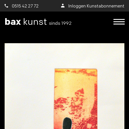
0515 42 27 72
Inloggen Kunstabonnement
bax
kunst
sinds 1992