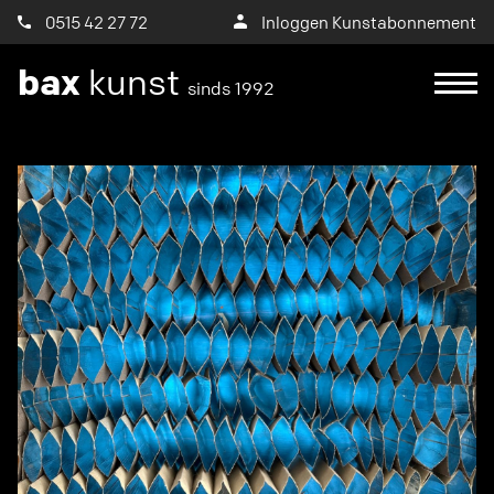
0515 42 27 72
Inloggen Kunstabonnement
bax
kunst
sinds 1992