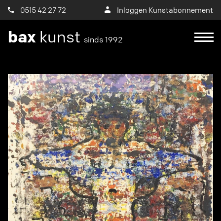
0515 42 27 72
Inloggen Kunstabonnement
bax
kunst
sinds 1992