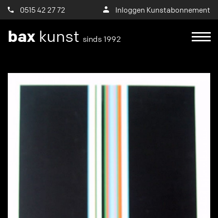
0515 42 27 72
Inloggen Kunstabonnement
bax
kunst
sinds 1992