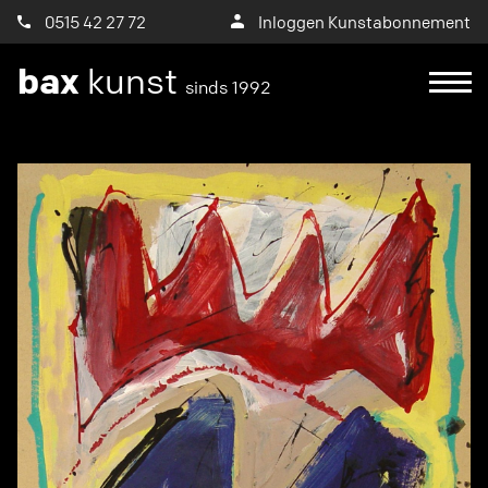
0515 42 27 72
Inloggen Kunstabonnement
bax
kunst
sinds 1992