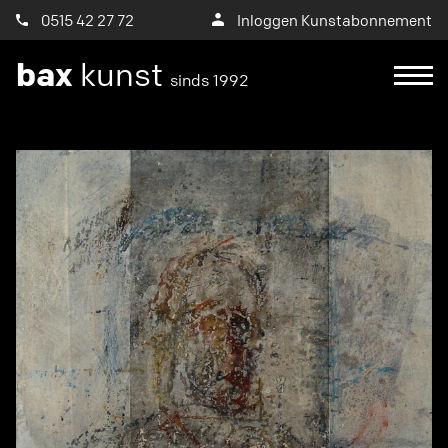
0515 42 27 72
Inloggen Kunstabonnement
bax
kunst
sinds 1992