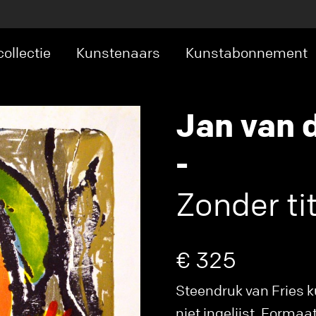
ollectie
Kunstenaars
Kunstabonnement
Jan van 
-
Zonder tit
€ 325
Steendruk van Fries k
niet ingelijst. Formaa