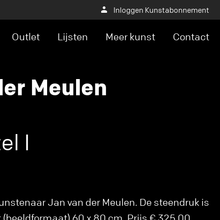
Inloggen Kunstabonnement
Outlet
Lijsten
Meer kunst
Contact
der Meulen
el I
unstenaar Jan van der Meulen. De steendruk is
t (beeldformaat) 60 x 80 cm. Prijs € 325,00