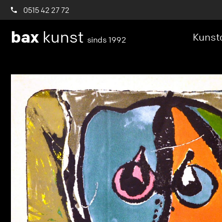
0515 42 27 72
bax
kunst
Kunstc
sinds 1992